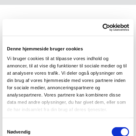
Denne hjemmeside bruger cookies
Vi bruger cookies til at tilpasse vores indhold og
annoncer, til at vise dig funktioner til sociale medier og til
at analysere vores trafik. Vi deler også oplysninger om
Lørdagsdåb
din brug af vores hjemmeside med vores partnere inden
for sociale medier, annonceringspartnere og
analysepartnere. Vores partnere kan kombinere disse
Vi tilbyder lørdagsdåb den sidste lørdag i måneden. Der
data med andre oplysninger, du har givet dem, eller som
kan forekomme undtagelser.
de har indsamlet fra din brug af deres tjenester.
Det kan være i enten Jyderup Kirke eller Holmstrup
S
Kirke. Der kan godt være flere dåb ved en
Nødvendig
a
dåbsgudstjeneste. Dog højst tre. Den først anmeldte dåb