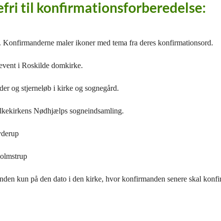
efri til konfirmationsforberedelse:
r. Konfirmanderne maler ikoner med tema fra deres konfirmationsord.
ndevent i Roskilde domkirke.
der og stjerneløb i kirke og sognegård.
olkekirkens Nødhjælps sogneindsamling.
Jyderup
 Holmstrup
den kun på den dato i den kirke, hvor konfirmanden senere skal konfi