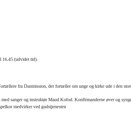
 16.45 (udvidet tid).
rtællere fra Danmission, der fortæller om unge og kirke ude i den stor
 med sanger og instruktør Maud Kofod. Konfirmanderne øver og synger
ospelkor medvirker ved gudstjenesten