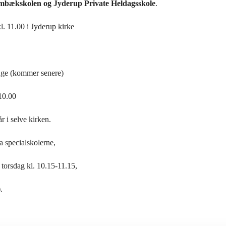
embækskolen og Jyderup Private Heldagsskole
.
. 11.00 i Jyderup kirke
t uge (kommer senere)
-10.00
 i selve kirken.
 specialskolerne,
 torsdag kl. 10.15-11.15,
.