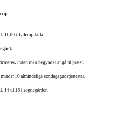
erup
. 11.00 i Jyderup kirke
negård.
irmeres, inden man begynder at gå til præst.
 mindst 10 almindelige søndagsgudstjenester.
l. 14 til 16 i sognegården