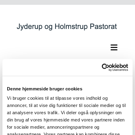
Omsorgs og
ansvarserklæring
Denne hjemmeside bruger cookies
Vi bruger cookies til at tilpasse vores indhold og
annoncer, til at vise dig funktioner til sociale medier og til
Tillykke!
at analysere vores trafik. Vi deler også oplysninger om
din brug af vores hjemmeside med vores partnere inden
Det er stort at få et barn - og der følger både glæder
for sociale medier, annonceringspartnere og
og ansvar med.
analysepartnere. Vores partnere kan kombinere disse